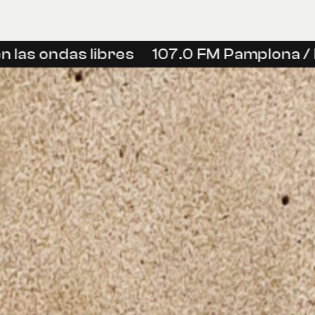
as ondas libres
107.0 FM Pamplona / Ir