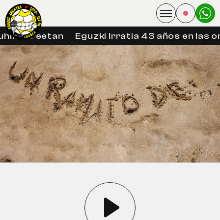
hin libreetan
Eguzki Irratia 43 años en las o