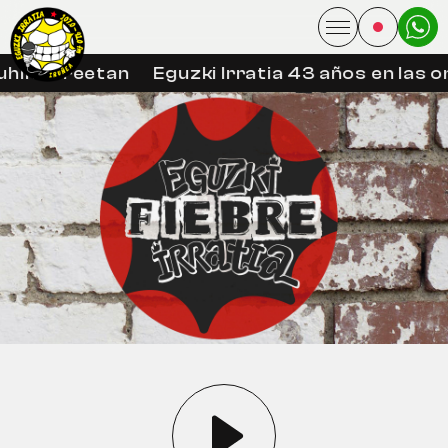
hin libreetan
Eguzki Irratia 43 años en las o