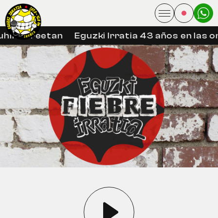
hin libreetan
Eguzki Irratia 43 años en las o