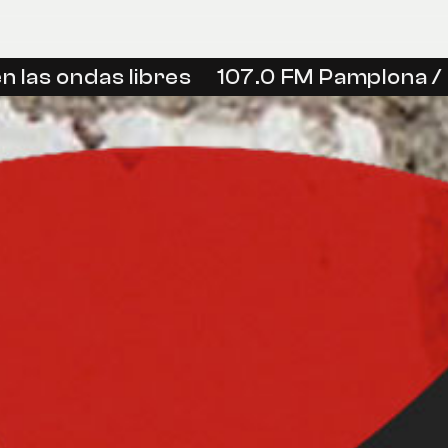
 las ondas libres
107.0 FM Pamplona / I