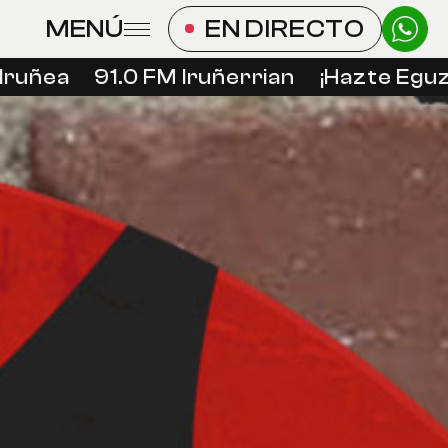
MENÚ
EN DIRECTO
ruñea
91.0 FM Iruñerrian
¡Hazte Eguzk