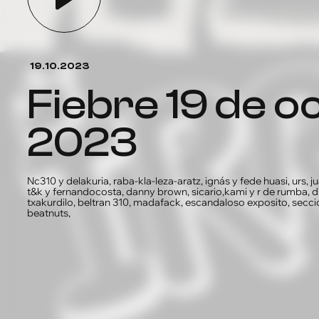
19.10.2023
fiebre 19 de octubre de
2023
Nc310 y delakuria, raba-kla-leza-aratz, ignás y fede huasi, urs, jua
t&k y fernandocosta, danny brown, sicario,kami y r de rumba, dr 
txakurdilo, beltran 310, madafack, escandaloso exposito, sec
beatnuts,