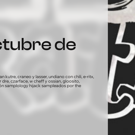
n kutre, craneo y lasser, undiano con chili, e-ritx,
dre, czarface, w cheff y ossian, gloosito,
ción samplology hijack sampleados por the