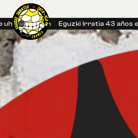
uhin libreetan
Eguzki Irratia 43 años en