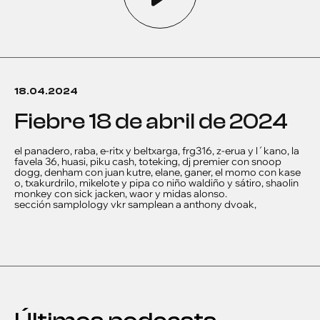
18.04.2024
fiebre 18 de abril de 2024
el panadero, raba, e-ritx y beltxarga, frg316, z-erua y l´kano, la
favela 36, huasi, piku cash, toteking, dj premier con snoop
dogg, denham con juan kutre, elane, ganer, el momo con kase
o, txakurdrilo, mikelote y pipa co niño waldiño y sátiro, shaolin
monkey con sick jacken, waor y midas alonso.
sección samplology vkr samplean a anthony dvoak,