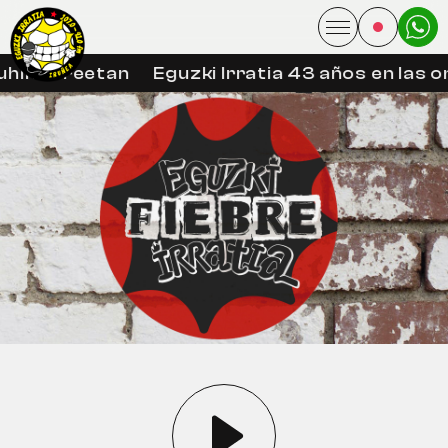
hin libreetan
Eguzki Irratia 43 años en las o