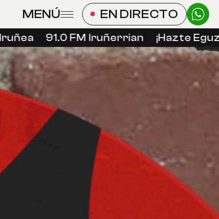
MENÚ
EN DIRECTO
ruñea
91.0 FM Iruñerrian
¡Hazte Eguzk