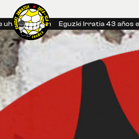
uhin libreetan
Eguzki Irratia 43 años en