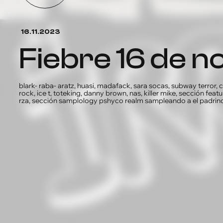
16.11.2023
fiebre 16 de 
blark- raba- aratz, huasi, madafack, sara socas, subway terror, c
rock, ice t, toteking, danny brown, nas, killer mike, sección fea
rza, sección samplology pshyco realm sampleando a el padrin