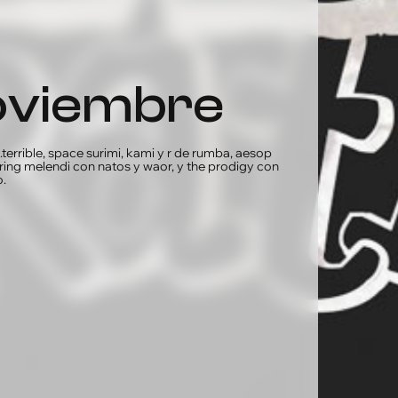
noviembre
.terrible, space surimi, kami y r de rumba, aesop
turing melendi con natos y waor, y the prodigy con
o.