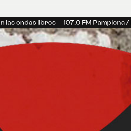
 las ondas libres
107.0 FM Pamplona / I