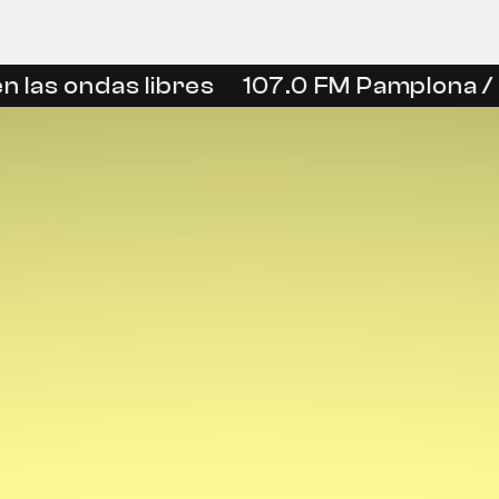
 las ondas libres
107.0 FM Pamplona / I