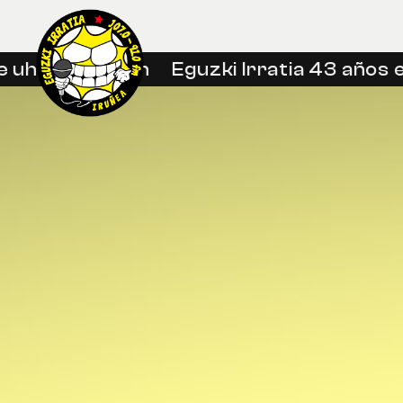
uhin libreetan
Eguzki Irratia 43 años en