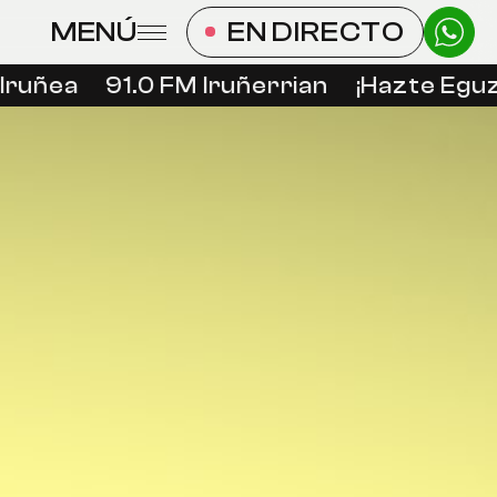
MENÚ
EN DIRECTO
ruñea
91.0 FM Iruñerrian
¡Hazte Eguzk