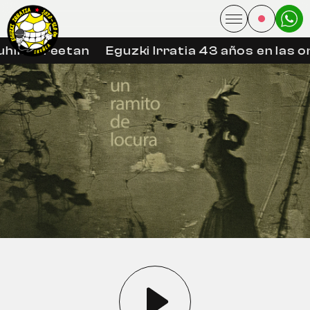
hin libreetan
Eguzki Irratia 43 años en las on