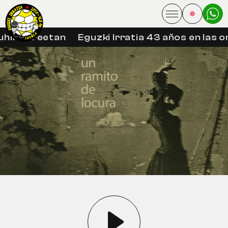
hin libreetan
Eguzki Irratia 43 años en las on