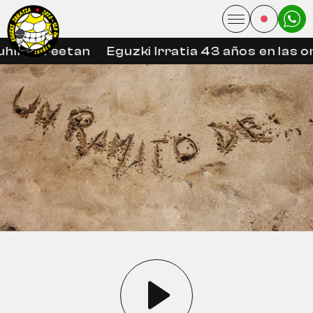
hin libreetan
Eguzki Irratia 43 años en las on