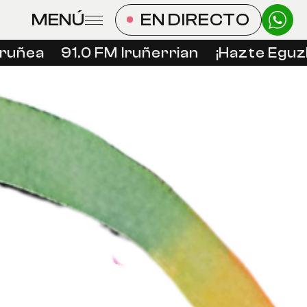
MENÚ
EN DIRECTO
uñea
91.0 FM Iruñerrian
¡Hazte Eguzki