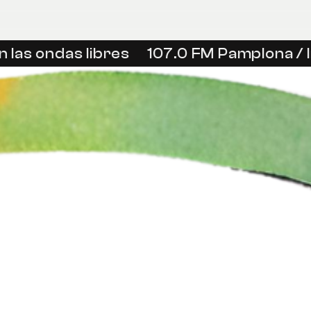
las ondas libres
107.0 FM Pamplona / Ir