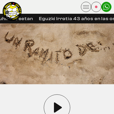
hin libreetan
Eguzki Irratia 43 años en las o