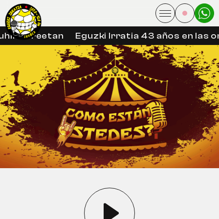
hin libreetan
Eguzki Irratia 43 años en las o