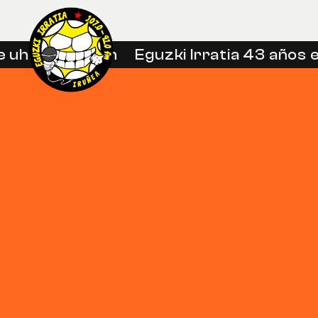
uhin libreetan
Eguzki Irratia 43 años en