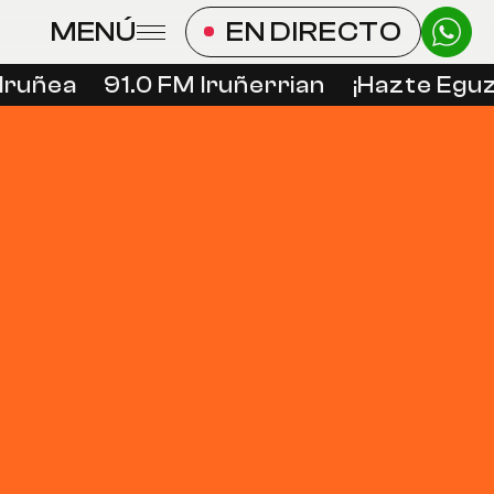
MENÚ
EN DIRECTO
Iruñea
91.0 FM Iruñerrian
¡Hazte Eguzk