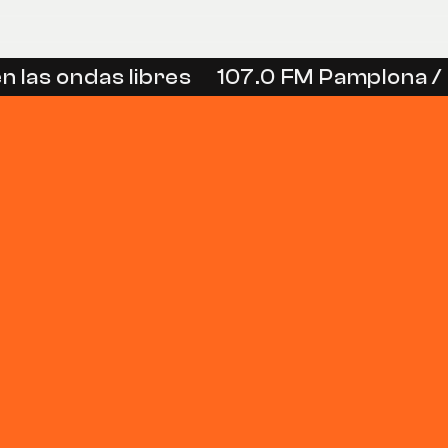
 las ondas libres
107.0 FM Pamplona / 