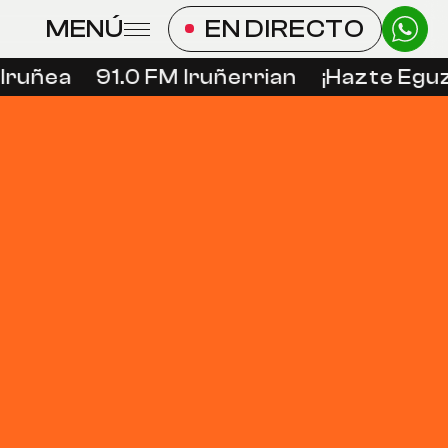
MENÚ
EN DIRECTO
Iruñea
91.0 FM Iruñerrian
¡Hazte Eguzk