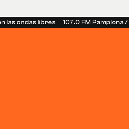
n las ondas libres
107.0 FM Pamplona / 