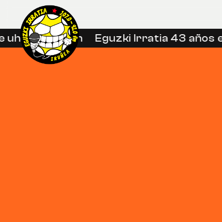
 uhin libreetan
Eguzki Irratia 43 años e