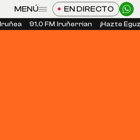
MENÚ
EN DIRECTO
Iruñea
91.0 FM Iruñerrian
¡Hazte Eguzk