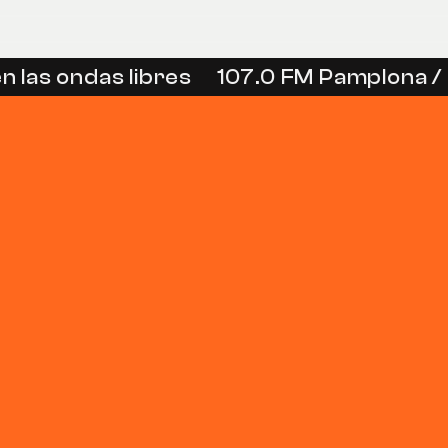
 las ondas libres
107.0 FM Pamplona / 