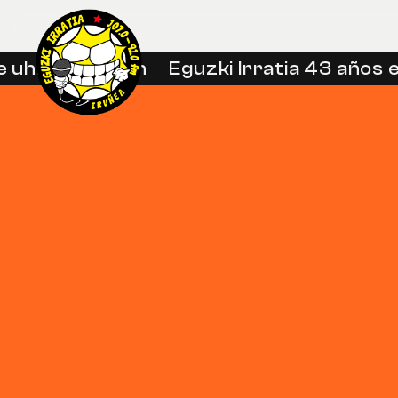
uhin libreetan
Eguzki Irratia 43 años en