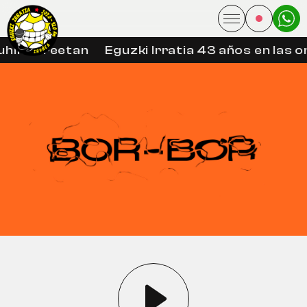
uhin libreetan
Eguzki Irratia 43 años en las o