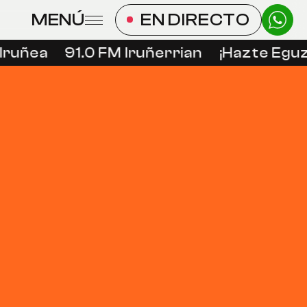
MENÚ
EN DIRECTO
Iruñea
91.0 FM Iruñerrian
¡Hazte Eguzk