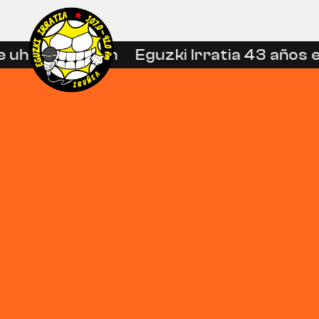
uhin libreetan
Eguzki Irratia 43 años en