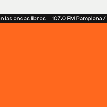
 las ondas libres
107.0 FM Pamplona / 