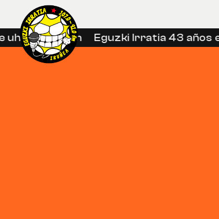
 uhin libreetan
Eguzki Irratia 43 años e