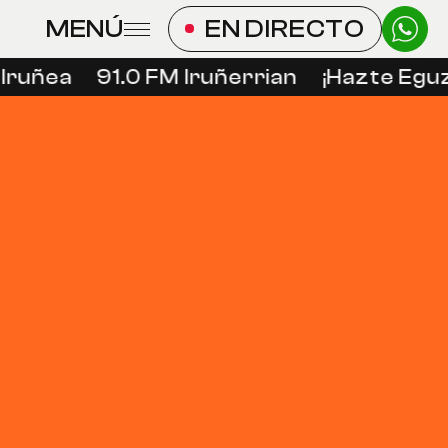
MENÚ
EN DIRECTO
Iruñea
91.0 FM Iruñerrian
¡Hazte Eguzk