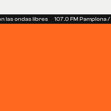
n las ondas libres
107.0 FM Pamplona / 