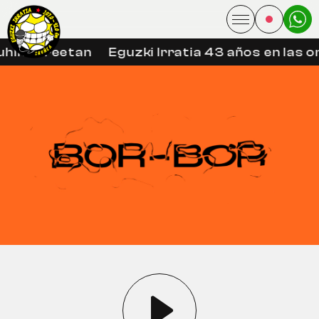
uhin libreetan
Eguzki Irratia 43 años en las o