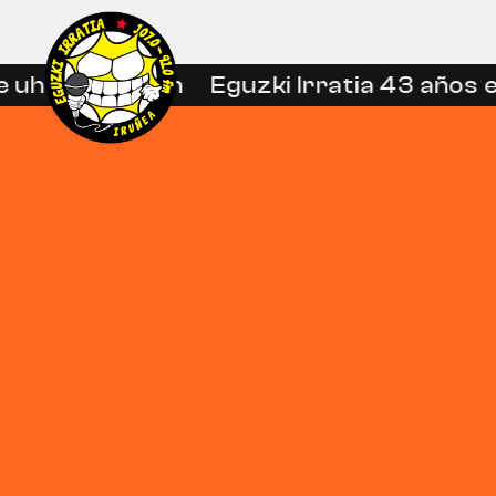
uhin libreetan
Eguzki Irratia 43 años en