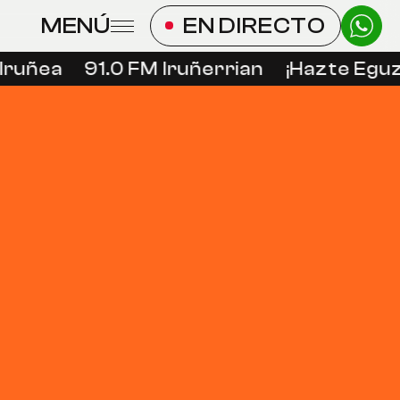
MENÚ
EN DIRECTO
Iruñea
91.0 FM Iruñerrian
¡Hazte Eguzk