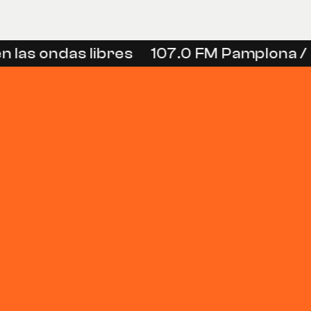
 las ondas libres
107.0 FM Pamplona / 