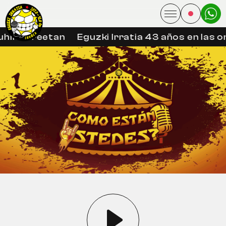
hin libreetan
Eguzki Irratia 43 años en las o