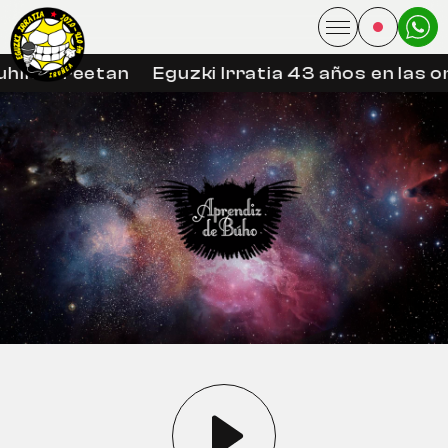
hin libreetan
Eguzki Irratia 43 años en las on