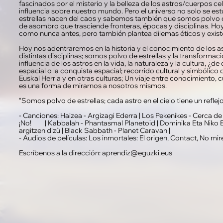
fascinados por el misterio y la belleza de los astros/cuerpos ce
influencia sobre nuestro mundo. Pero el universo no solo se e
estrellas nacen del caos y sabemos también que somos polvo de 
de asombro que trasciende fronteras, épocas y disciplinas. Hoy,
como nunca antes, pero también plantea dilemas éticos y exist
Hoy nos adentraremos en la historia y el conocimiento de los 
distintas disciplinas; somos polvo de estrellas y la transformaci
influencia de los astros en la vida, la naturaleza y la cultura, ¿d
espacial o la conquista espacial; recorrido cultural y simbólico
Euskal Herria y en otras culturas; Un viaje entre conocimiento, 
es una forma de mirarnos a nosotros mismos.
“Somos polvo de estrellas; cada astro en el cielo tiene un refle
- Canciones: Haizea - Argizagi Ederra | Los Pekenikes - Cerca de 
¡No! | Kabbalah - Phantasmal Planetoid | Dominika Eta Niko E
argitzen dizü | Black Sabbath - Planet Caravan |
- Audios de películas: Los inmortales: El origen, Contact, No m
Escríbenos a la dirección: aprendiz@eguzki.eus