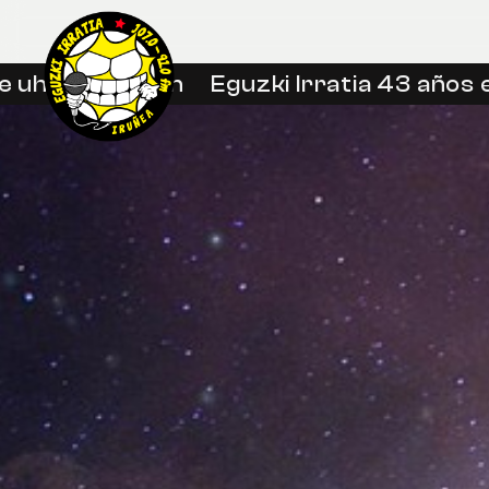
in libreetan
Eguzki Irratia 43 años en l