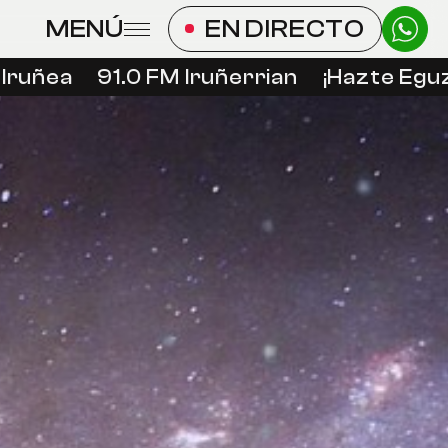
MENÚ
EN DIRECTO
ñea
91.0 FM Iruñerrian
¡Hazte Eguzkid