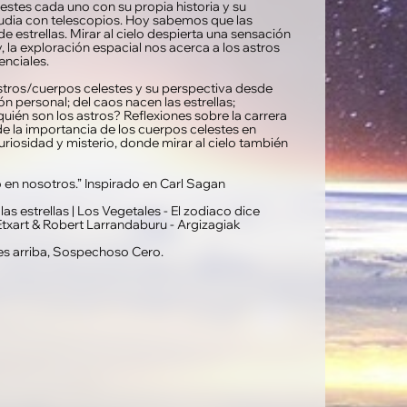
lestes cada uno con su propia historia y su
studia con telescopios. Hoy sabemos que las
estrellas. Mirar al cielo despierta una sensación
 la exploración espacial nos acerca a los astros
enciales.
astros/cuerpos celestes y su perspectiva desde
ón personal; del caos nacen las estrellas;
e quién son los astros? Reflexiones sobre la carrera
 de la importancia de los cuerpos celestes en
curiosidad y misterio, donde mirar al cielo también
jo en nosotros.” Inspirado en Carl Sagan
las estrellas | Los Vegetales - El zodiaco dice
txart & Robert Larrandaburu - Argizagiak
ires arriba, Sospechoso Cero.