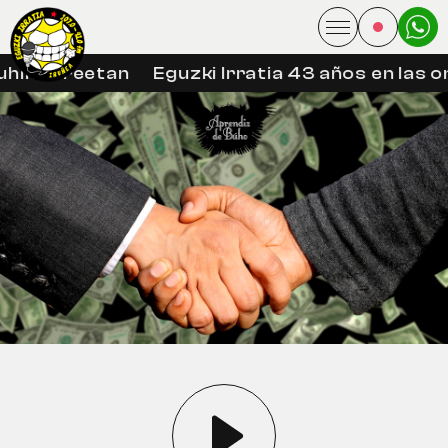
hin libreetan
Eguzki Irratia 43 años en las o