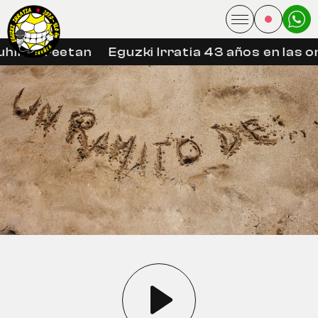
hin libreetan
Eguzki Irratia 43 años en las on