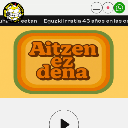
hin libreetan
Eguzki Irratia 43 años en las o