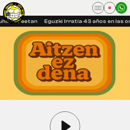
hin libreetan
Eguzki Irratia 43 años en las o