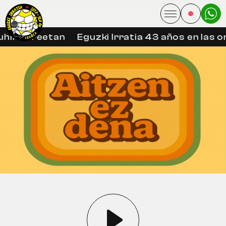
hin libreetan
Eguzki Irratia 43 años en las o