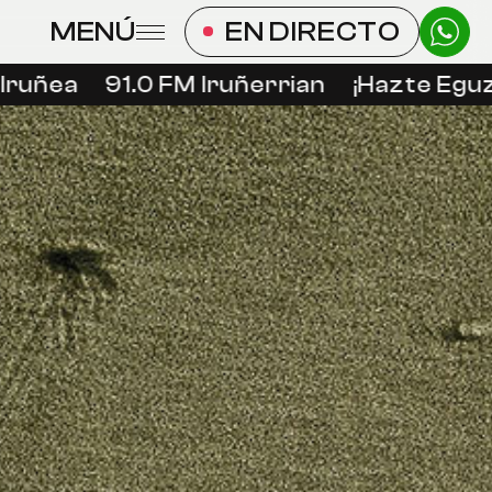
MENÚ
EN DIRECTO
uñea
91.0 FM Iruñerrian
¡Hazte Eguzki