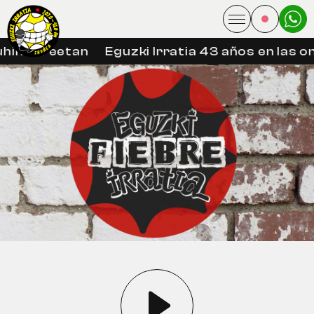
hin libreetan
Eguzki Irratia 43 años en las on