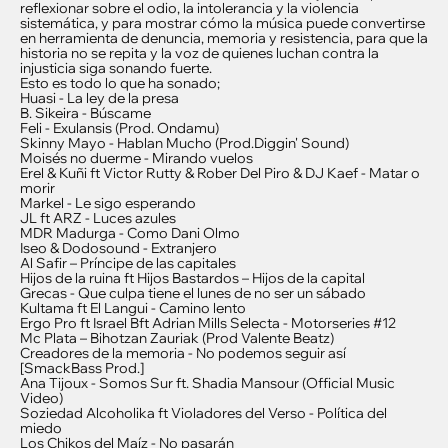
reflexionar sobre el odio, la intolerancia y la violencia
sistemática, y para mostrar cómo la música puede convertirse
en herramienta de denuncia, memoria y resistencia, para que la
historia no se repita y la voz de quienes luchan contra la
injusticia siga sonando fuerte.
Esto es todo lo que ha sonado;
Huasi - La ley de la presa
B. Sikeira - Búscame
Feli - Exulansis (Prod. Ondamu)
Skinny Mayo - Hablan Mucho (Prod.Diggin' Sound)
Moisés no duerme - Mirando vuelos
Erel & Kuñi ft Victor Rutty & Rober Del Piro & DJ Kaef - Matar o
morir
Markel - Le sigo esperando
JL ft ARZ - Luces azules
MDR Madurga - Como Dani Olmo
Iseo & Dodosound - Extranjero
Al Safir – Príncipe de las capitales
Hijos de la ruina ft Hijos Bastardos – Hijos de la capital
Grecas - Que culpa tiene el lunes de no ser un sábado
Kultama ft El Langui - Camino lento
Ergo Pro ft Israel Bft Adrian Mills Selecta - Motorseries #12
Mc Plata – Bihotzan Zauriak (Prod Valente Beatz)
Creadores de la memoria - No podemos seguir así
[SmackBass Prod.]
Ana Tijoux - Somos Sur ft. Shadia Mansour (Official Music
Video)
Soziedad Alcoholika ft Violadores del Verso - Política del
miedo
Los Chikos del Maíz - No pasarán