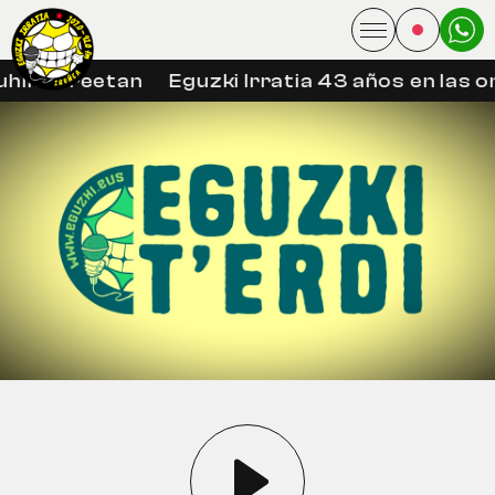
hin libreetan
Eguzki Irratia 43 años en las on