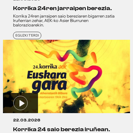
korrika 24ren jarraipen berezia.
Korrika 24ren jarraipen saio bereziaren bigarren zatia
Iruñerrian zehar, AEK-ko Asier Biurrunen
balorazioarekin.
EGUZKI T'ERDI
22.03.2026
korrika 24 saio berezia iruñean.