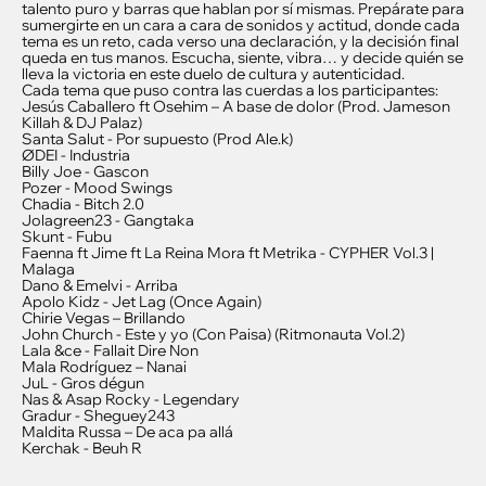
talento puro y barras que hablan por sí mismas. Prepárate para
sumergirte en un cara a cara de sonidos y actitud, donde cada
tema es un reto, cada verso una declaración, y la decisión final
queda en tus manos. Escucha, siente, vibra… y decide quién se
lleva la victoria en este duelo de cultura y autenticidad.
Cada tema que puso contra las cuerdas a los participantes:
Jesús Caballero ft Osehim – A base de dolor (Prod. Jameson
Killah & DJ Palaz)
Santa Salut - Por supuesto (Prod Ale.k)
ØDEI - Industria
Billy Joe - Gascon
Pozer - Mood Swings
Chadia - Bitch 2.0
Jolagreen23 - Gangtaka
Skunt - Fubu
Faenna ft Jime ft La Reina Mora ft Metrika - CYPHER Vol.3 |
Malaga
Dano & Emelvi - Arriba
Apolo Kidz - Jet Lag (Once Again)
Chirie Vegas – Brillando
John Church - Este y yo (Con Paisa) (Ritmonauta Vol.2)
Lala &ce - Fallait Dire Non
Mala Rodríguez – Nanai
JuL - Gros dégun
Nas & Asap Rocky - Legendary
Gradur - Sheguey243
Maldita Russa – De aca pa allá
Kerchak - Beuh R