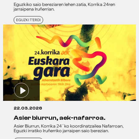
Eguzkiko saio bereziaren lehen zatia, Korrika 24ren
jarraipena Iruñerrian.
EGUZKI T'ERDI
22.03.2026
asier biurrun, aek-nafarroa.
Asier Biurrun, Korrika 24´ko koordinatzailea Nafarroan,
Eguzki irratiko Iruñerriko jarraipen saio berezian.