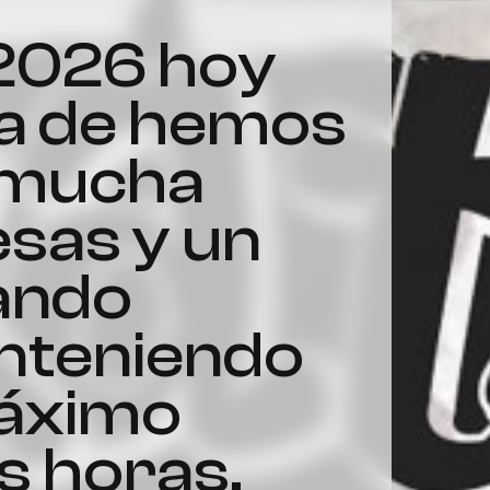
ma de hemos
 mucha
sas y un
ando
nteniendo
máximo
s horas.