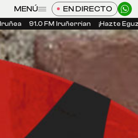
MENÚ
EN DIRECTO
ruñea
91.0 FM Iruñerrian
¡Hazte Eguzki