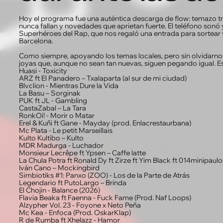
Hoy el programa fue una auténtica descarga de flow: temazo t
nunca fallan y novedades que aprietan fuerte. El teléfono sonó y
Superhéroes del Rap, que nos regaló una entrada para sortear y
Barcelona.
Como siempre, apoyando los temas locales, pero sin olvidarno
joyas que, aunque no sean tan nuevas, siguen pegando igual. E
Huasi - Toxicity
ARZ ft El Panadero – Txalaparta (al sur de mi ciudad)
Blvclion - Mientras Dure la Vida
La Basu – Sorginak
PUK ft JL - Gambling
CastaZabal – La Tara
RonkOi! - Morir o Matar
Erel & Kuñi ft Gane - Mayday (prod. Enlacrestaurbana‬)
Mc Plata - Le petit Marseillais
Kulto Kultibo – Kulto
MDR Madurga - Luchador
Monsieur Lecrêpe ft Ypsen – Caffe latte
La Chula Potra ft Ronald Dy ft Zirze ft Yim Black ft 014minipaulo
Iván Cano – Mockingbird
Simbiotiks #1: Panxo (ZOO) - Los de la Parte de Atrás
Legendario ft PutoLargo – Brinda
El Chojin - Balance (2026)
Flavia Beaka ft Faenna - Fuck Fame (Prod. Naf Loops)
Alzypher Vol. 23 - Foyone x Neto Peña
Mc Kea - Enfoca (Prod. OskarKlap)
R de Rumba ft Xhelazz - Hamor