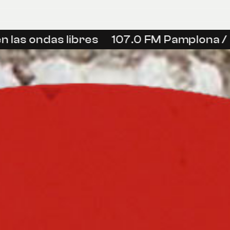
las ondas libres
107.0 FM Pamplona / I