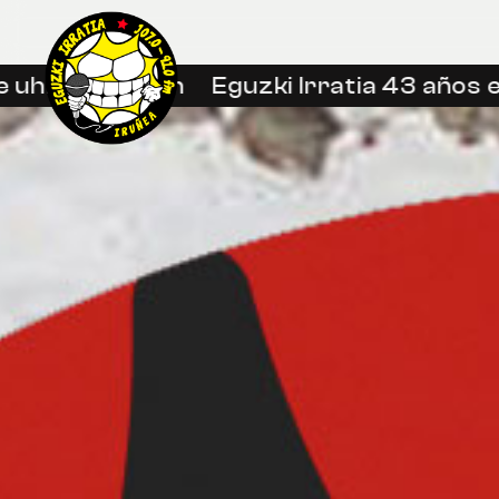
hin libreetan
Eguzki Irratia 43 años en 