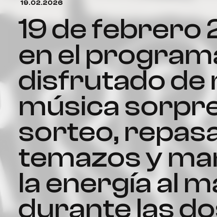
19.02.2026
19 de febrero 2026 hoy
en el progra
disfrutado de
música sorpre
sorteo, repas
temazos y ma
la energía al 
durante las do