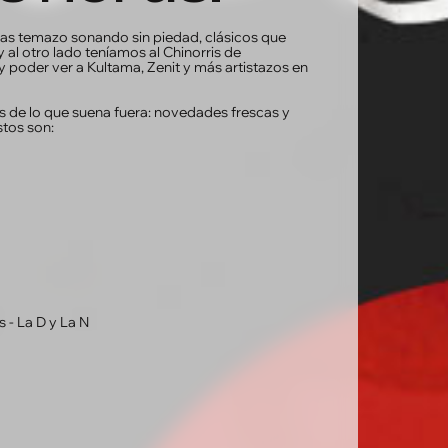
ras temazo sonando sin piedad, clásicos que
 al otro lado teníamos al Chinorris de
 poder ver a Kultama, Zenit y más artistazos en
s de lo que suena fuera: novedades frescas y
stos son:
s - La D y La N