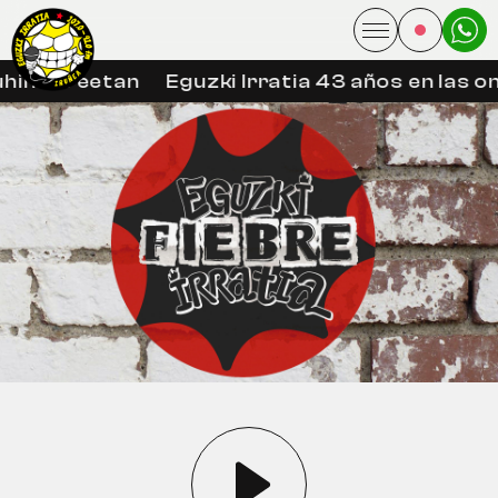
hin libreetan
Eguzki Irratia 43 años en las on