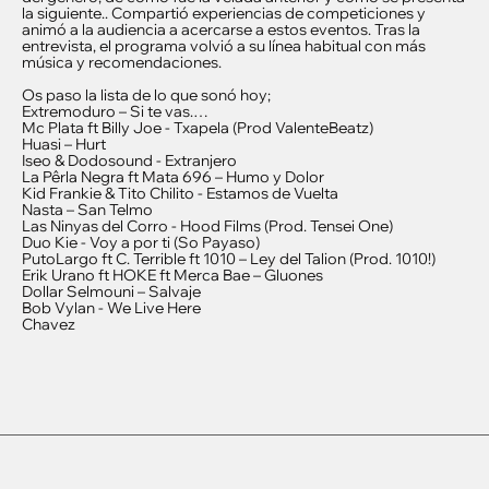
la siguiente.. Compartió experiencias de competiciones y
animó a la audiencia a acercarse a estos eventos. Tras la
entrevista, el programa volvió a su línea habitual con más
música y recomendaciones.
Os paso la lista de lo que sonó hoy;
Extremoduro – Si te vas.…
Mc Plata ft Billy Joe - Txapela (Prod ⁨ValenteBeatz⁩)
Huasi – Hurt
Iseo & Dodosound - Extranjero
La Pêrla Negra ft Mata 696 – Humo y Dolor
Kid Frankie & Tito Chilito - Estamos de Vuelta
Nasta – San Telmo
Las Ninyas del Corro - Hood Films (Prod. Tensei One)
Duo Kie - Voy a por ti (So Payaso)
PutoLargo ft C. Terrible ft 1010 – Ley del Talion (Prod. 1010!)
Erik Urano ft HOKE ft Merca Bae – Gluones
Dollar Selmouni – Salvaje
Bob Vylan - We Live Here
Chavez