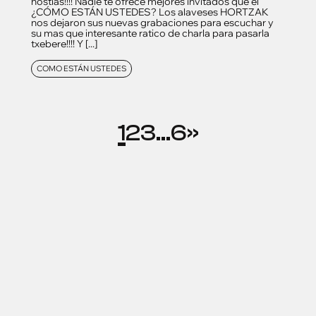
hostias!!!! Nadie te ofrece mejores invitados que el
¿CÓMO ESTÁN USTEDES? Los alaveses HORTZAK
nos dejaron sus nuevas grabaciones para escuchar y
su mas que interesante ratico de charla para pasarla
txebere!!!! Y [...]
COMO ESTÁN USTEDES
1
2
3
…
6
»