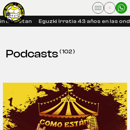
libreetan
Eguzki Irratia 43 años en las ondas 
Podcasts
( 102 )