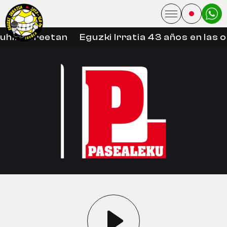
uhin libreetan
Eguzki Irratia 43 años en las 