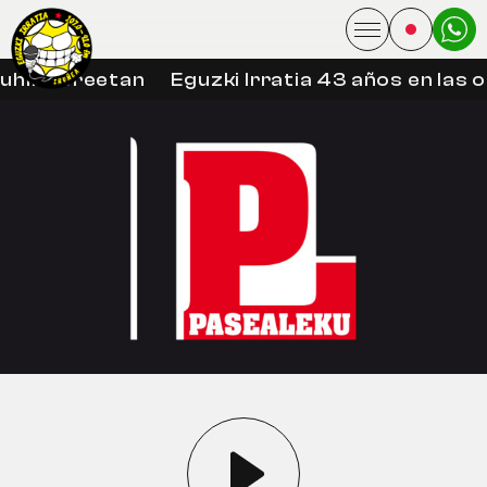
uhin libreetan
Eguzki Irratia 43 años en las 