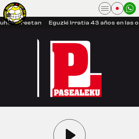
uhin libreetan
Eguzki Irratia 43 años en las 