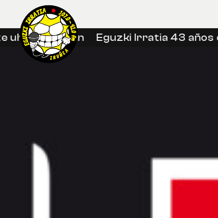
e uhin libreetan
Eguzki Irratia 43 años e