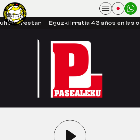
uhin libreetan
Eguzki Irratia 43 años en las 