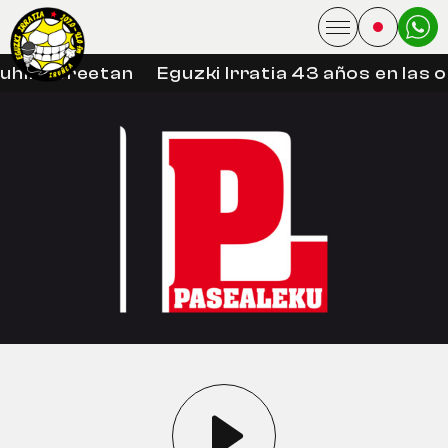
uhin libreetan
Eguzki Irratia 43 años en las 