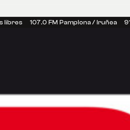
 libres
107.0 FM Pamplona / Iruñea
91