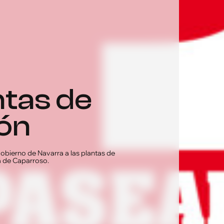
ntas de
ón
gobierno de Navarra a las plantas de
a de Caparroso.