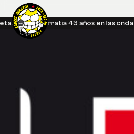
eetan
Eguzki Irratia 43 años en las ondas