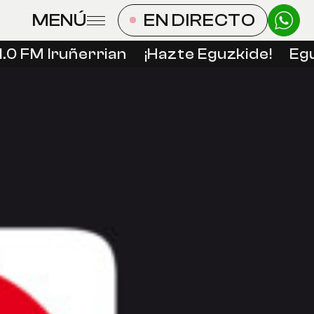
MENÚ
EN DIRECTO
.0 FM Iruñerrian
¡Hazte Eguzkide!
Egu