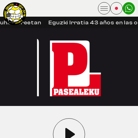
uhin libreetan
Eguzki Irratia 43 años en las 