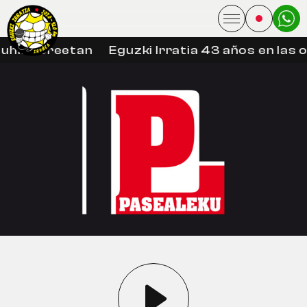
uhin libreetan
Eguzki Irratia 43 años en las 