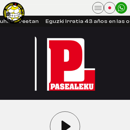
uhin libreetan
Eguzki Irratia 43 años en las 