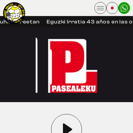
uhin libreetan
Eguzki Irratia 43 años en las 