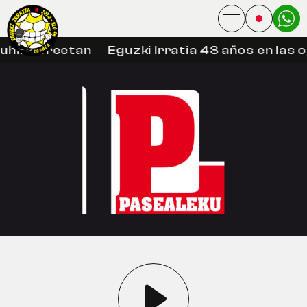
uhin libreetan
Eguzki Irratia 43 años en las 