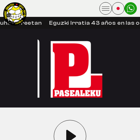
uhin libreetan
Eguzki Irratia 43 años en las 