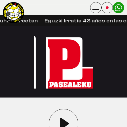
uhin libreetan
Eguzki Irratia 43 años en las 